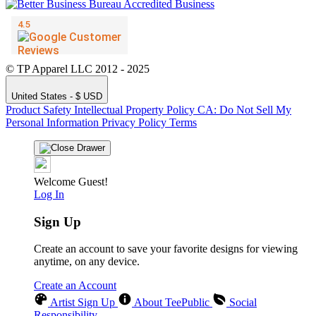
© TP Apparel LLC 2012 - 2025
United States - $ USD
Product Safety
Intellectual Property Policy
CA: Do Not Sell My
Personal Information
Privacy Policy
Terms
Welcome Guest!
Log In
Sign Up
Create an account to save your favorite designs for viewing
anytime, on any device.
Create an Account
Artist Sign Up
About TeePublic
Social
Responsibility