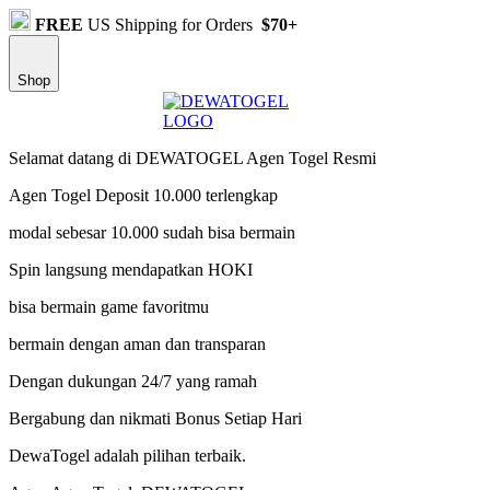
FREE
US Shipping for Orders
$70+
Shop
Selamat datang di DEWATOGEL Agen Togel Resmi
Agen Togel Deposit 10.000 terlengkap
modal sebesar 10.000 sudah bisa bermain
Spin langsung mendapatkan HOKI
bisa bermain game favoritmu
bermain dengan aman dan transparan
Dengan dukungan 24/7 yang ramah
Bergabung dan nikmati Bonus Setiap Hari
DewaTogel adalah pilihan terbaik.