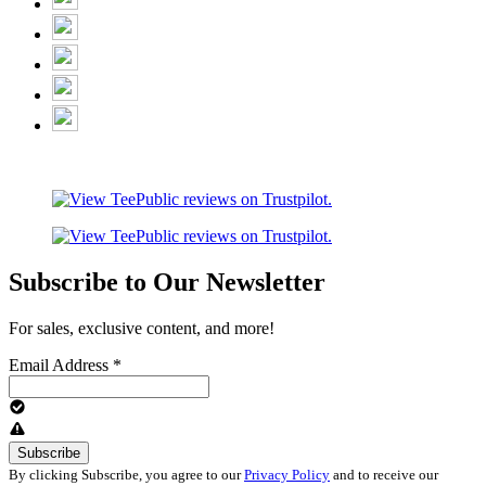
Subscribe to Our Newsletter
For sales, exclusive content, and more!
Email Address
*
By clicking Subscribe, you agree to our
Privacy Policy
and to receive our