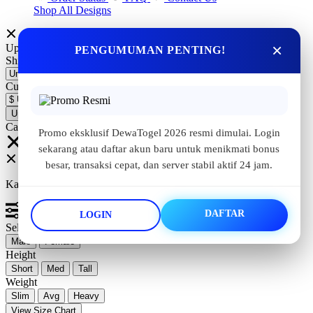
Shop All Designs
×
Update Your Browsing Preferences
PENGUMUMAN PENTING!
Shipping Country:
Currency:
Cancel
Promo eksklusif DewaTogel 2026 resmi dimulai. Login
sekarang atau daftar akun baru untuk menikmati bonus
besar, transaksi cepat, dan server stabil aktif 24 jam.
Katie:
5'10"
160
DAFTAR
LOGIN
Select your person:
Male
Female
Height
Short
Med
Tall
Weight
Slim
Avg
Heavy
View Size Chart