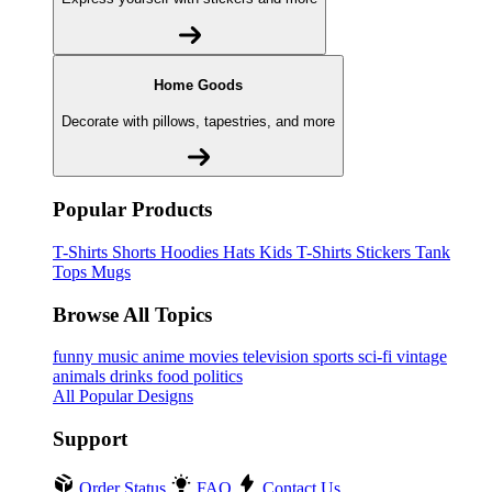
Home Goods
Decorate with pillows, tapestries, and more
Popular Products
T-Shirts
Shorts
Hoodies
Hats
Kids T-Shirts
Stickers
Tank
Tops
Mugs
Browse All Topics
funny
music
anime
movies
television
sports
sci-fi
vintage
animals
drinks
food
politics
All Popular Designs
Support
Order Status
FAQ
Contact Us