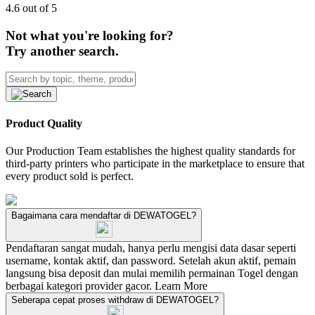
4.6 out of 5
Not what you're looking for?
Try another search.
Product Quality
Our Production Team establishes the highest quality standards for
third-party printers who participate in the marketplace to ensure that
every product sold is perfect.
Bagaimana cara mendaftar di DEWATOGEL?
Pendaftaran sangat mudah, hanya perlu mengisi data dasar seperti
username, kontak aktif, dan password. Setelah akun aktif, pemain
langsung bisa deposit dan mulai memilih permainan Togel dengan
berbagai kategori provider gacor.
Learn More
Seberapa cepat proses withdraw di DEWATOGEL?