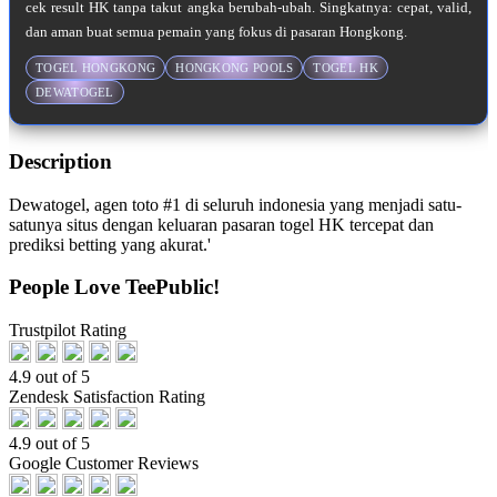
cek result HK tanpa takut angka berubah-ubah. Singkatnya: cepat, valid,
dan aman buat semua pemain yang fokus di pasaran Hongkong.
TOGEL HONGKONG
HONGKONG POOLS
TOGEL HK
DEWATOGEL
Description
Dewatogel, agen toto #1 di seluruh indonesia yang menjadi satu-
satunya situs dengan keluaran pasaran togel HK tercepat dan
prediksi betting yang akurat.'
People Love TeePublic!
Trustpilot Rating
4.9 out of 5
Zendesk Satisfaction Rating
4.9 out of 5
Google Customer Reviews